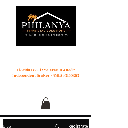
Empezar
Florida Local • Veteran-Owned •
Independent Broker • NMLS #2130262
Regístrate
Blog