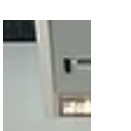
— including up to $35,000 through the
Hometown Heroes program — are funded
on a first-come, first-served basis. Pools open
and close throughout the year. The buyers
who secure assistance aren't smarter or
luckier. They simply started earlier.