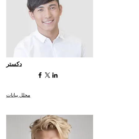
دكستر
محلل بيانات